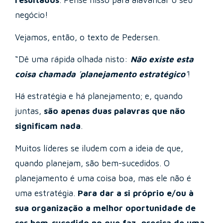
resultados
. Pense nisso para alavancar o seu
negócio!
Vejamos, então, o texto de Pedersen.
“Dê uma rápida olhada nisto:
Não existe esta
coisa chamada ´planejamento estratégico´
!
Há estratégia e há planejamento; e, quando
juntas,
são apenas duas palavras que não
significam nada
.
Muitos líderes se iludem com a ideia de que,
quando planejam, são bem-sucedidos. O
planejamento é uma coisa boa, mas ele não é
uma estratégia.
Para dar a si próprio e/ou à
sua organização a melhor oportunidade de
ser bem-sucedido no que faz, precisa de uma