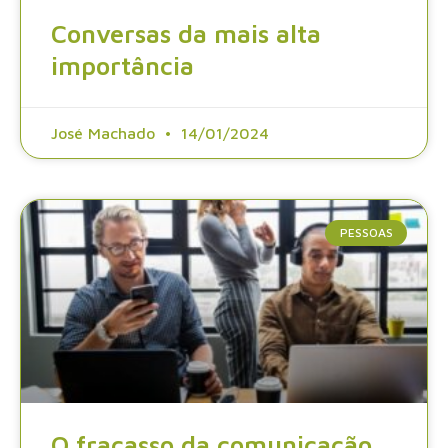
Conversas da mais alta
importância
José Machado
14/01/2024
PESSOAS
O fracasso da comunicação