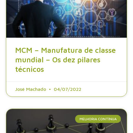
MCM – Manufatura de classe
mundial – Os dez pilares
técnicos
José Machado
04/07/2022
MELHORIA CONTÍNUA