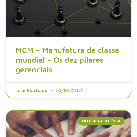
MCM – Manufatura de classe
mundial – Os dez pilares
gerenciais
José Machado
20/06/2022
MELHORIA CONTÍNUA