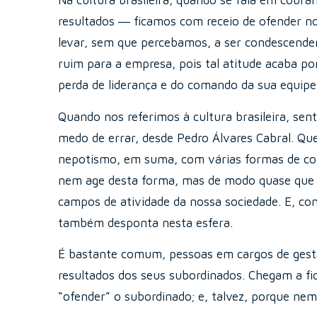
Na cultura brasileira, quando se fala em cobr
resultados ― ficamos com receio de ofender no
levar, sem que percebamos, a ser condescenden
ruim para a empresa, pois tal atitude acaba por
perda de liderança e do comando da sua equipe
Quando nos referimos à cultura brasileira, sen
medo de errar, desde Pedro Álvares Cabral. Q
nepotismo, em suma, com várias formas de cont
nem age desta forma, mas de modo quase que im
campos de atividade da nossa sociedade. E, co
também desponta nesta esfera.
É bastante comum, pessoas em cargos de gestão
resultados dos seus subordinados. Chegam a f
“ofender” o subordinado; e, talvez, porque nem