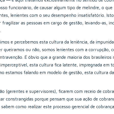
ança ― e aqui tratamos exclusivamente no sentido de cobr
sso funcionário, de causar algum tipo de melindre, o que
tes, lenientes com o seu desempenho insatisfatório. Isto
 fragilizar as pessoas em cargo de gestão, levando-as, inc
.
timos e percebemos esta cultura da leniência, da impunid
uer queiramos ou não, somos lenientes com a corrupção, 
ravenção. É óbvio que a grande maioria dos brasileiros 
perceptível, esta cultura fica latente, impregnada em t
mo estamos falando em modelo de gestão, esta cultura da 
 (gerentes e supervisores), ficarem com receio de cobra
icar constrangidas porque pensam que sua ação de cobran
 sabem como realizar este processo gerencial de cobrança