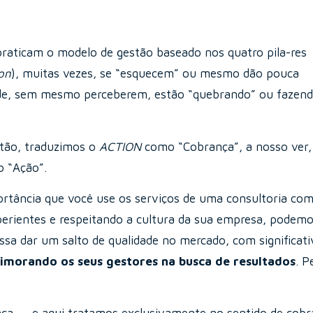
praticam o modelo de gestão baseado nos quatro pila-res
ion
), muitas vezes, se “esquecem” ou mesmo dão pouca
ude, sem mesmo perceberem, estão “quebrando” ou fazen
stão, traduzimos o
ACTION
como “Cobrança”, a nosso ver
o “Ação”.
tância que você use os serviços de uma consultoria como
entes e respeitando a cultura da sua empresa, podemo
ssa dar um salto de qualidade no mercado, com significat
imorando os seus gestores na busca de resultados
. P