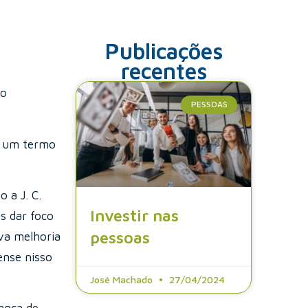
Publicações
recentes
do
PESSOAS
, um termo
 a J. C.
Investir nas
s dar foco
pessoas
iva melhoria
ense nisso
José Machado
27/04/2024