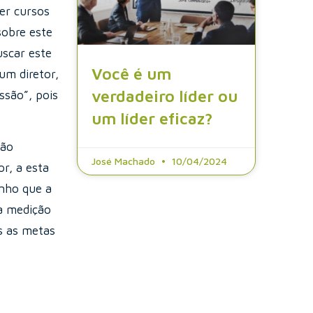
er cursos
sobre este
uscar este
Você é um
um diretor,
verdadeiro líder ou
ssão”, pois
um líder eficaz?
não
José Machado
10/04/2024
r, a esta
enho que a
a medição
s as metas