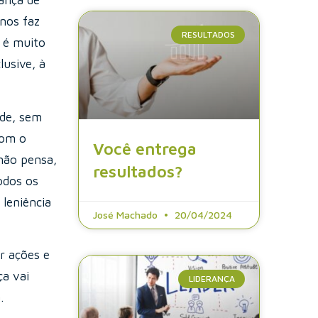
ança de
 nos faz
RESULTADOS
 é muito
lusive, à
ade, sem
com o
Você entrega
não pensa,
resultados?
odos os
leniência
José Machado
20/04/2024
r ações e
ça vai
LIDERANÇA
.